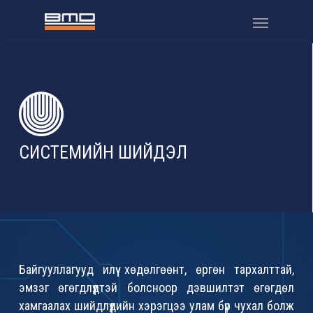
СИСТЕМИЙН ШИЙДЭЛ
Байгууллагууд илүү хөдөлгөөнт, өргөн тархалттай,
эмзэг өгөгдлүүдтэй болсноор дэвшилтэт өгөгдөл
хамгаалах шийдлүүдийн хэрэгцээ улам бүр чухал болж