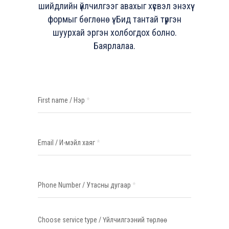
шийдлийн үйлчилгээг авахыг хүсвэл энэхүү
формыг бөглөнө үү. Бид тантай түргэн
шуурхай эргэн холбогдох болно.
Баярлалаа.
СИСТЕМИЙН
ШИЙДЭЛ
First name / Нэр
*
Email / И-мэйл хаяг
*
Phone Number / Утасны дугаар
*
Choose service type / Үйлчилгээний төрлөө