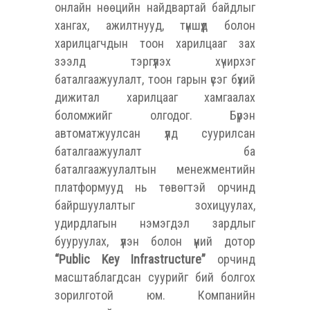
онлайн нөөцийн найдвартай байдлыг
хангах, ажилтнууд, түншүүд болон
харилцагчдын тоон харилцааг зах
зээлд тэргүүлэх хүчирхэг
баталгаажуулалт, тоон гарын үсэг бүхий
дижитал харилцааг хамгаалах
боломжийг олгодог. Бүрэн
автоматжуулсан үүлд суурилсан
баталгаажуулалт ба
баталгаажуулалтын менежментийн
платформууд нь төвөгтэй орчинд
байршуулалтыг зохицуулах,
удирдлагын нэмэгдэл зардлыг
бууруулах, үүлэн болон үүний дотор
“Public Key Infrastructure”
орчинд
масштаблагдсан суурийг бий болгох
зорилготой юм. Компанийн