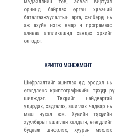
мэдээллийн төв, эсвэл виртуал
орчинд байрлах өргөн хүрээний
баталгаажуулалтын арга, хэлбэрүүд нь
аж ахуйн нэгж ямар ч програмаас
аливаа аппликешнд хандах эрхийг
олгодог.
КРИПТО МЕНЕЖМЕНТ
Шифрлэлтийг ашиглах үед эрсдэл нь
өгөгдлөөс криптографикийн түлхүүрүүд рүү
шилждэг. Түлхүүрийг найдвартай
удирдах, хадгалах, ашиглах чадвар нь
маш чухал юм. Хувийн түлхүүрийн
хуулбарыг ашиглан халдагч, өгөгдлийг
буцааж шифрлэх, хууран мэхлэх