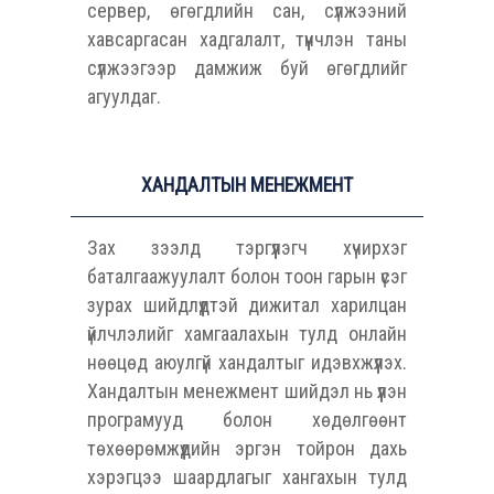
сервер, өгөгдлийн сан, сүлжээний
хавсаргасан хадгалалт, түүнчлэн таны
сүлжээгээр дамжиж буй өгөгдлийг
агуулдаг.
ХАНДАЛТЫН МЕНЕЖМЕНТ
Зах зээлд тэргүүлэгч хүчирхэг
баталгаажуулалт болон тоон гарын үсэг
зурах шийдлүүдтэй дижитал харилцан
үйлчлэлийг хамгаалахын тулд онлайн
нөөцөд аюулгүй хандалтыг идэвхжүүлэх.
Хандалтын менежмент шийдэл нь үүлэн
програмууд болон хөдөлгөөнт
төхөөрөмжүүдийн эргэн тойрон дахь
хэрэгцээ шаардлагыг хангахын тулд