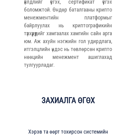
үйлдлийг үүсгэх, сертификат үүсгэх
боломжтой. Өндөр баталгааны крипто
менежментийн платформыг
байрлуулах нь криптографикийн
түлхүүрүүдийг хамгаалах хамгийн сайн арга
юм. Аж ахуйн нэгжийн гол удирдлага,
итгэлцлийн үндэс нь төвлөрсөн крипто
нөөцийн менежмент ашиглахад
тулгуурладаг.
ЗАХИАЛГА ӨГӨХ
Хэрэв та өөрт тохирсон системийн