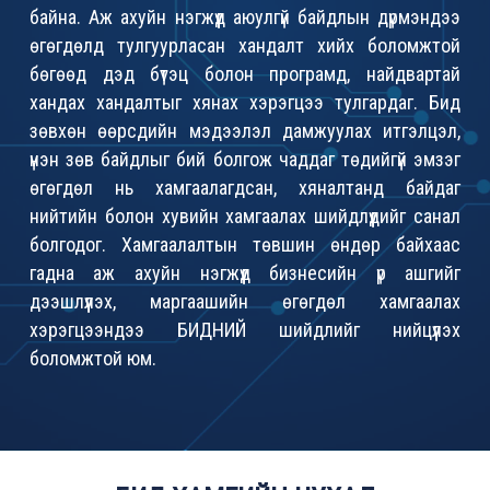
байна. Аж ахуйн нэгжүүд аюулгүй байдлын дүрмэндээ
өгөгдөлд тулгуурласан хандалт хийх боломжтой
бөгөөд дэд бүтэц болон програмд, найдвартай
хандах хандалтыг хянах хэрэгцээ тулгардаг. Бид
зөвхөн өөрсдийн мэдээлэл дамжуулах итгэлцэл,
үнэн зөв байдлыг бий болгож чаддаг төдийгүй эмзэг
өгөгдөл нь хамгаалагдсан, хяналтанд байдаг
нийтийн болон хувийн хамгаалах шийдлүүдийг санал
болгодог. Хамгаалалтын төвшин өндөр байхаас
гадна аж ахуйн нэгжүүд бизнесийн үр ашгийг
дээшлүүлэх, маргаашийн өгөгдөл хамгаалах
хэрэгцээндээ БИДНИЙ шийдлийг нийцүүлэх
боломжтой юм.