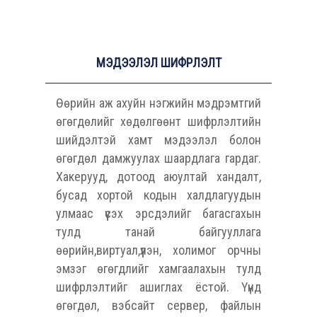
МЭДЭЭЛЭЛ ШИФРЛЭЛТ
Өөрийн аж ахуйн нэгжийн мэдрэмтгий
өгөгдөлийг хөдөлгөөнт шифрлэлтийн
шийдэлтэй хамт мэдээлэл болон
өгөгдөл дамжуулах шаардлага гардаг.
Хакерууд, дотоод аюултай хандалт,
бусад хортой кодын халдлагуудын
улмаас үүсэх эрсдэлийг багасгахын
тулд танай байгууллага
өөрийн,виртуал,үүлэн, холимог орчны
эмзэг өгөгдлийг хамгаалахын тулд
шифрлэлтийг ашиглах ёстой. Үүнд
өгөгдөл, вэбсайт сервер, файлын