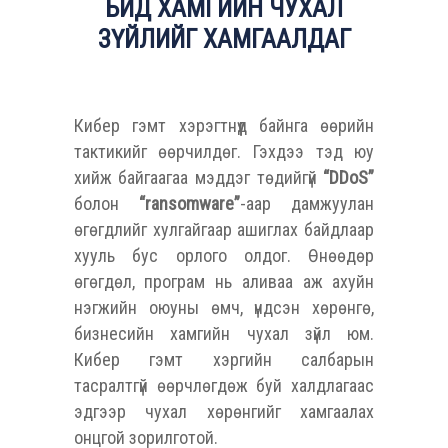
БИД ХАМГИЙН ЧУХАЛ
ЗҮЙЛИЙГ ХАМГААЛДАГ
Кибер гэмт хэрэгтнүүд байнга өөрийн
тактикийг өөрчилдөг. Гэхдээ тэд юу
хийж байгаагаа мэддэг төдийгүй
“DDoS”
болон
“ransomware”
-аар дамжуулан
өгөгдлийг хулгайгаар ашиглах байдлаар
хууль бус орлого олдог. Өнөөдөр
өгөгдөл, програм нь аливаа аж ахуйн
нэгжийн оюуны өмч, үндсэн хөрөнгө,
бизнесийн хамгийн чухал зүйл юм.
Кибер гэмт хэргийн салбарын
тасралтгүй өөрчлөгдөж буй халдлагаас
эдгээр чухал хөрөнгийг хамгаалах
онцгой зорилготой.