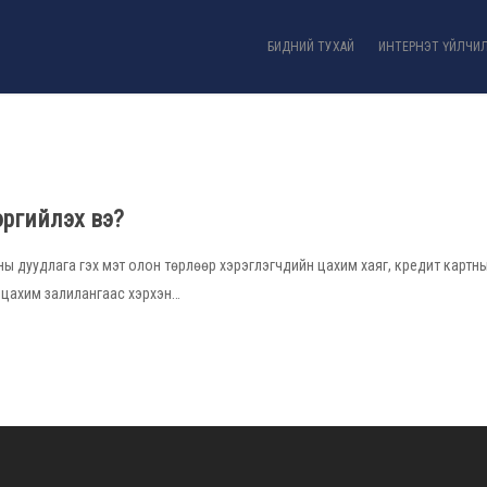
БИДНИЙ ТУХАЙ
ИНТЕРНЭТ ҮЙЛЧИ
эргийлэх вэ?
сны дуудлага гэх мэт олон төрлөөр хэрэглэгчдийн цахим хаяг, кредит картны
р цахим залилангаас хэрхэн…