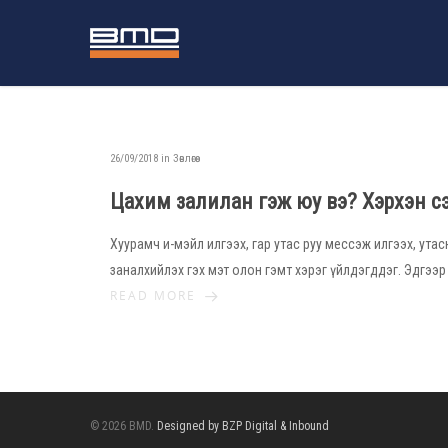
26/09/2018 in
Зөвлөгөө
Цахим залилан гэж юу вэ? Хэрхэн с
Хуурамч и-мэйл илгээх, гар утас руу мессэж илгээх, ута
заналхийлэх гэх мэт олон гэмт хэрэг үйлдэгддэг. Эдгээ
READ MORE
© 2026 BMD.
Designed by BZP Digital & Inbound