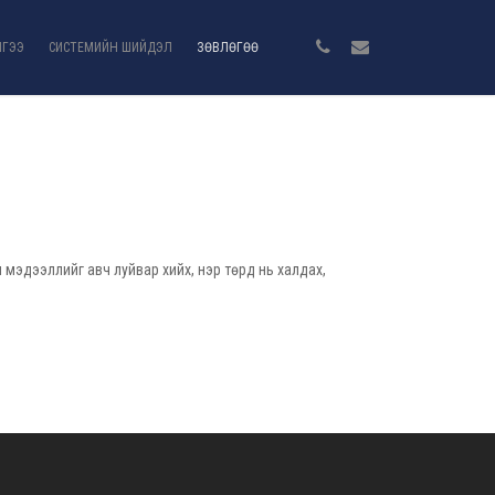
ЛГЭЭ
СИСТЕМИЙН ШИЙДЭЛ
ЗӨВЛӨГӨӨ
 мэдээллийг авч луйвар хийх, нэр төрд нь халдах,