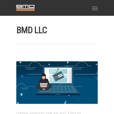
BMD LLC
Цахим залилан гэж юу вэ? Хэрхэн