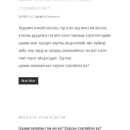
сэргийлэх вэ?
By
BMD LLC
|
Зөвлөгөө
|
No Comments
Хуурамч и-мэйл илгээх, гар утас руу мессэж илгээх,
утасны дуудлага гэх мэт олон төрлөөр хэрэглэгчдийн
цахим хаяг, кредит картны мэдээллийг авч луйвар
хийх, нэр төрд нь халдах, заналхийлэх гэх мэт олон
гэмт хэрэг үйлдэгддэг. Эдгээр
цахим залилангаас хэрхэн сэргийлэх вэ?
Read More
ШИНЭЭР НЭМЭГДСЭН
Цахим залилан гэж юу вэ? Хэрхэн сэргийлэх вэ?